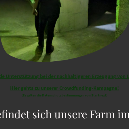
ede Unterstützung bei der nachhaltigeren Erzeugung von 
Hier gehts zu unserer Crowdfunding-Kampagne!
(
Es gelten die Datenschutzbestimmungen von Startnext)
findet sich unsere Farm i